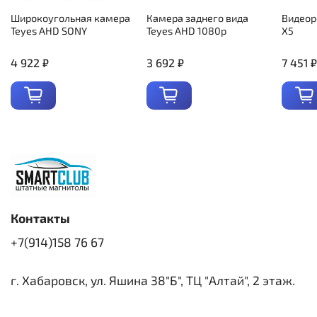
Широкоугольная камера
Камера заднего вида
Видеор
Teyes AHD SONY
Teyes AHD 1080p
X5
4 922 ₽
3 692 ₽
7 451 ₽
Контакты
+7(914)158 76 67
г. Хабаровск, ул. Яшина 38"Б", ТЦ "Алтай", 2 этаж.