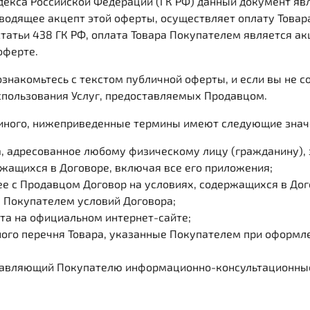
Кодекса Российской Федерации (ГК РФ) данный документ яв
водящее акцепт этой оферты, осуществляет оплату Товара
 статьи 438 ГК РФ, оплата Товара Покупателем является а
оферте.
ознакомьтесь с текстом публичной оферты, и если вы не 
использования Услуг, предоставляемых Продавцом.
ет иного, нижеприведенные термины имеют следующие знач
 адресованное любому физическому лицу (гражданину), 
жащихся в Договоре, включая все его приложения;
е с Продавцом Договор на условиях, содержащихся в Дог
е Покупателем условий Договора;
та на официальном интернет-сайте;
ного перечня Товара, указанные Покупателем при оформле
ставляющий Покупателю информационно-консультационные