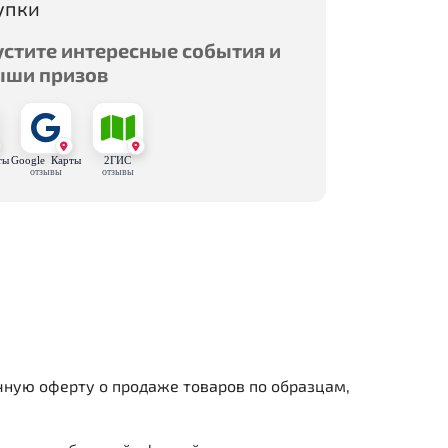
упки
устите интересные события и
ыши призов
ты
Google Карты
2ГИС
отзывы
отзывы
чную оферту о продаже товаров по образцам,