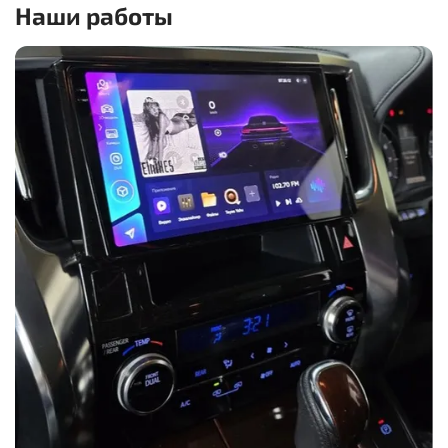
Наши работы
красивую карточку и скидку — но не видит,
что внутри может быть совсем другой
уровень качества.
Почему дешёвая магнитола иногда
выходит дороже
Экономия в 2–5 тысяч рублей кажется приятной
только в момент покупки. А потом через несколько
месяцев может начаться реальность: звук стал хуже,
корпус начал скрипеть, пластик повело от жары,
экран работает нестабильно, устройство зависает или
магнитола просто перестала включаться.
И самое неприятное — внешне товар может
выглядеть почти так же. Та же коробка, похожие
наклейки, знакомое название, красивые
характеристики в карточке. Но качество пластика,