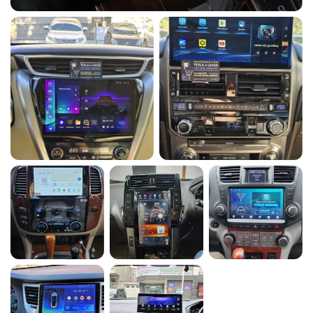
пайки, платы, охлаждения, проводки и
комплектующих может отличаться радикально.
В электронике дешево почти всегда означает
компромисс. Иногда это честная акция, но
часто — экономия на том, чего покупатель не
видит до установки и эксплуатации.
Почему высокая цена на
маркетплейсе тоже не гарантия
качества
Есть и обратная сторона. Иногда товар сомнительного
качества продают не дёшево, а наоборот — с
хорошей наценкой. Просто потому, что карточка
красиво оформлена, отзывы накручены или продавец
рассчитывает на доверие к площадке. Поэтому
принцип “дороже — значит лучше” здесь тоже не