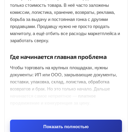
только стоимость товара. В неё часто заложены
комиссии, логистика, хранение, возвраты, реклама,
борьба за выдачу и постоянная гонка с другими
продавцами. Продавцу нужно не просто продать
магнитолу, а ещё отбить все расходы маркетплейса и
заработать сверху.
Где начинается главная проблема
Чтобы торговать на крупных площадках, нужны
документы: ИП или ООО, закрывающие документы,
поставки, упаковка, склад, логистика, обработка
возвратов и брак. Но это только начало. Дальше
начинается самое неприятное —
платное
продвижение и конкуренция за цену
.
Когда десятки продавцов продают внешне похожий
товар, покупатель чаще всего смотрит на цену. И вот
Показать полностью
тут у части продавцов появляется соблазн играть не