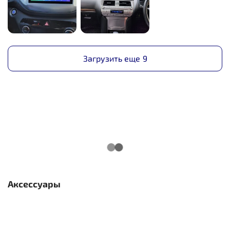
всегда работает.
В итоге покупатель может переплатить не за качество,
а за рекламу, комиссию площадки, логистику, склад,
возвраты и чужую маржу. А сам товар при этом может
Загрузить еще
9
быть далеко не лучшим.
Почему в SmartClub27 другой подход
Мы не строим продажи на сомнительных схемах и не
закупаем партии с заведомо ухудшенным качеством
ради красивой цены в карточке. Нам не нужно
оплачивать огромные комиссии маркетплейсов,
участвовать в гонке демпинга и экономить на
комплектующих, чтобы выжить в выдаче.
Аксессуары
Мы продаём напрямую, работаем с проверенными
магнитолами и делаем ставку на качество, которое
будет радовать не один месяц и не один год. У нас