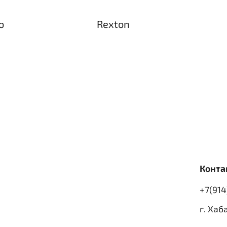
o
Rexton
Конта
+7(914
г. Хаб