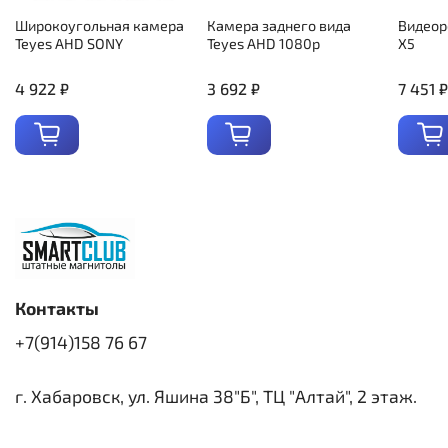
Широкоугольная камера
Камера заднего вида
Видеор
Teyes AHD SONY
Teyes AHD 1080p
X5
4 922 ₽
3 692 ₽
7 451 ₽
Контакты
+7(914)158 76 67
г. Хабаровск, ул. Яшина 38"Б", ТЦ "Алтай", 2 этаж.