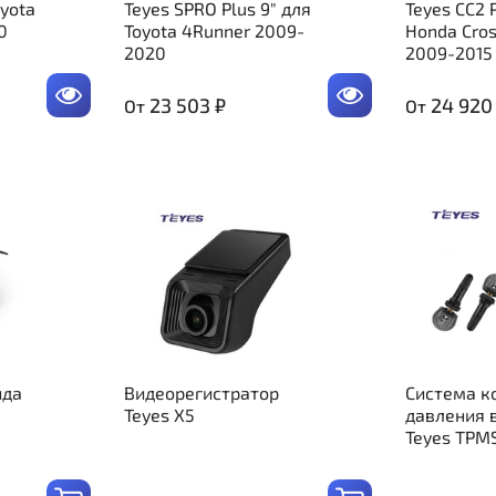
oyota
Teyes SPRO Plus 9" для
Teyes CC2 
0
Toyota 4Runner 2009-
Honda Cros
2020
2009-2015
23 503 ₽
24 920
От
От
ида
Видеорегистратор
Система к
Teyes X5
давления 
Teyes TPM