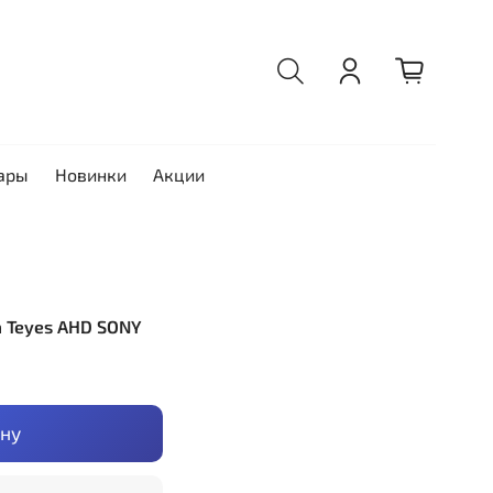
ары
Новинки
Акции
 Teyes AHD SONY
ину