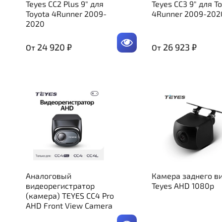
Teyes CC2 Plus 9" для
Teyes CC3 9" для T
Toyota 4Runner 2009-
4Runner 2009-202
2020
24 920 ₽
26 923 ₽
От
От
Аналоговый
Камера заднего в
видеорегистратор
Teyes AHD 1080p
(камера) TEYES CC4 Pro
AHD Front View Camera