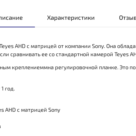
писание
Характеристики
Отзы
eyes AHD с матрицей от компании Sony. Она облада
если сравнивать ее со стандартной камерой Teyes A
ным креплениеммна регулировочной планке. Это поз
1 год.
s AHD с матрицей Sony
в