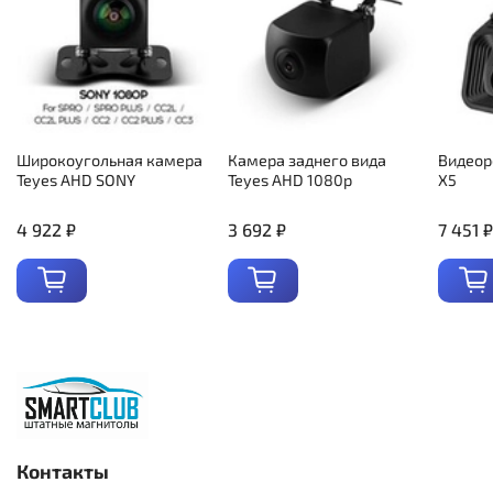
Широкоугольная камера
Камера заднего вида
Видеор
Teyes AHD SONY
Teyes AHD 1080p
X5
4 922 ₽
3 692 ₽
7 451 ₽
Контакты