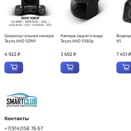
Широкоугольная камера
Камера заднего вида
Видеор
Teyes AHD SONY
Teyes AHD 1080p
X5
4 922 ₽
3 692 ₽
7 451 ₽
Контакты
+7(914)158 76 67