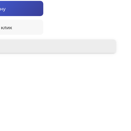
ину
 клик