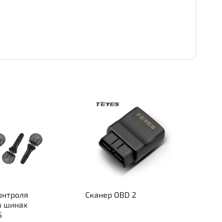
онтроля
Сканер OBD 2
в шинах
S