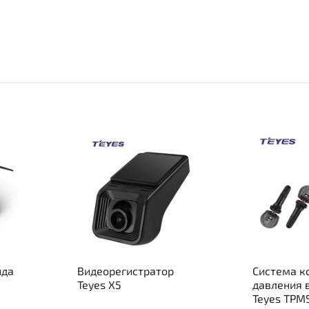
ида
Видеорегистратор
Система к
Teyes X5
давления 
Teyes TPM