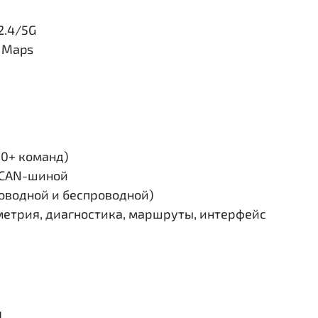
2.4/5G
e Maps
30+ команд)
и CAN-шиной
роводной и беспроводной)
етрия, диагностика, маршруты, интерфейс
я