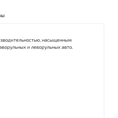
вы
оизводительностью, насыщенным
аворульных и леворульных авто.