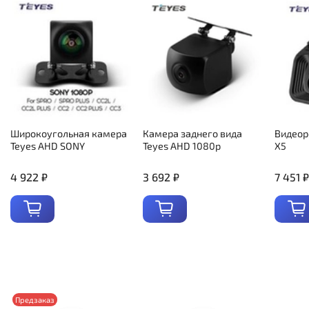
Широкоугольная камера
Камера заднего вида
Видеор
Teyes AHD SONY
Teyes AHD 1080p
X5
4 922 ₽
3 692 ₽
7 451 ₽
Предзаказ