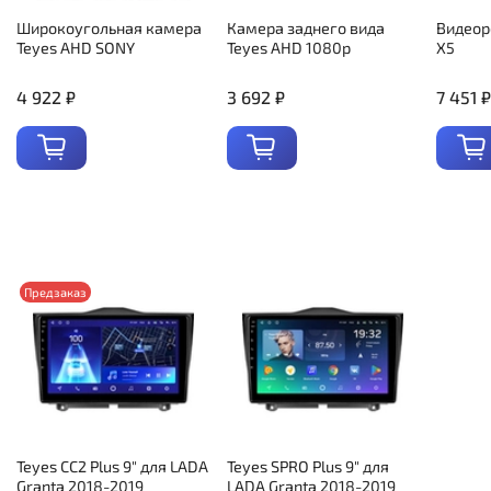
Широкоугольная камера
Камера заднего вида
Видеор
Teyes AHD SONY
Teyes AHD 1080p
X5
4 922 ₽
3 692 ₽
7 451 ₽
Предзаказ
Teyes CC2 Plus 9" для LADA
Teyes SPRO Plus 9" для
Granta 2018-2019
LADA Granta 2018-2019