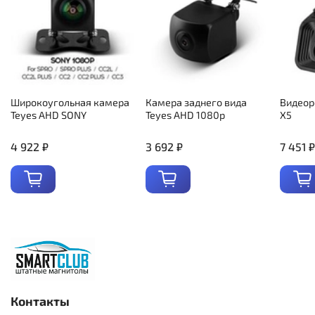
Широкоугольная камера
Камера заднего вида
Видеор
Teyes AHD SONY
Teyes AHD 1080p
X5
4 922 ₽
3 692 ₽
7 451 ₽
Контакты