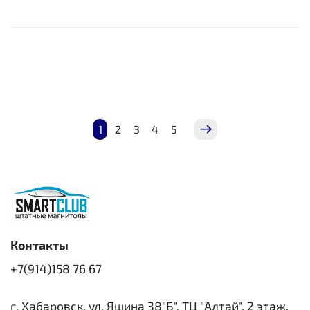
1
2
3
4
5
Контакты
+7(914)158 76 67
г. Хабаровск, ул. Яшина 38"Б", ТЦ "Алтай", 2 этаж.