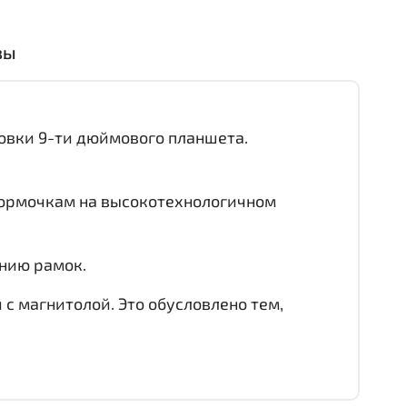
вы
новки 9-ти дюймового планшета.
формочкам на высокотехнологичном
ению рамок.
с магнитолой. Это обусловлено тем,