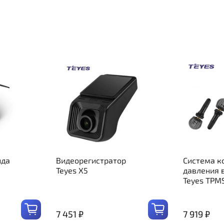
ида
Видеорегистратор
Система к
Teyes X5
давления 
Teyes TPM
7 451 ₽
7 919 ₽