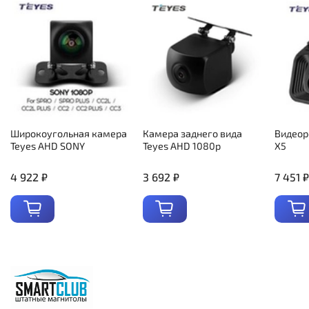
Широкоугольная камера
Камера заднего вида
Видеор
Teyes AHD SONY
Teyes AHD 1080p
X5
4 922 ₽
3 692 ₽
7 451 ₽