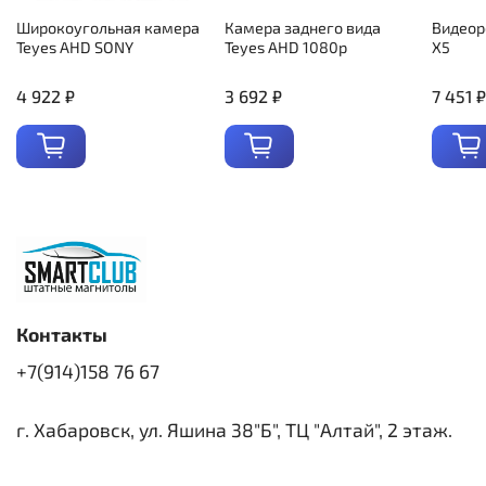
Широкоугольная камера
Камера заднего вида
Видеор
Teyes AHD SONY
Teyes AHD 1080p
X5
4 922 ₽
3 692 ₽
7 451 ₽
Контакты
+7(914)158 76 67
г. Хабаровск, ул. Яшина 38"Б", ТЦ "Алтай", 2 этаж.