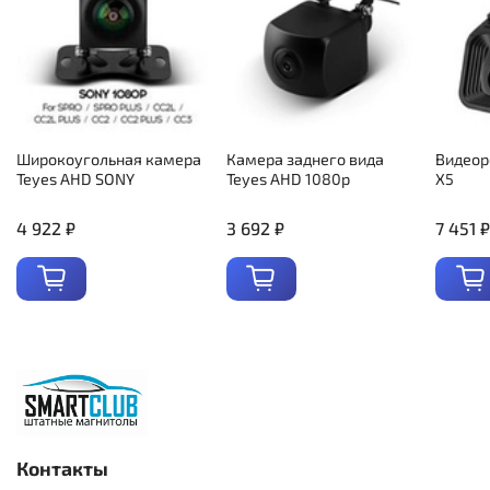
Широкоугольная камера
Камера заднего вида
Видеор
Teyes AHD SONY
Teyes AHD 1080p
X5
4 922 ₽
3 692 ₽
7 451 ₽
Контакты