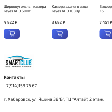
Широкоугольная камера
Камера заднего вида
Видеор
Teyes AHD SONY
Teyes AHD 1080p
X5
4 922 ₽
3 692 ₽
7 451 ₽
Контакты
+7(914)158 76 67
г. Хабаровск, ул. Яшина 38"Б", ТЦ "Алтай", 2 этаж.