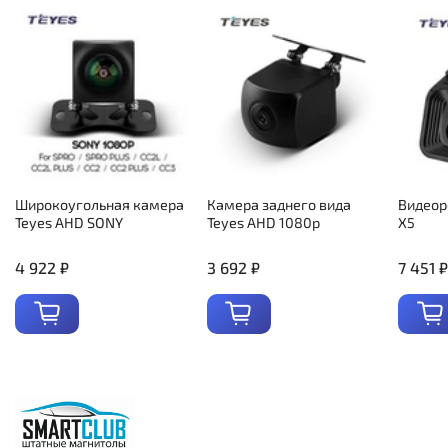
Широкоугольная камера
Камера заднего вида
Видеор
Teyes AHD SONY
Teyes AHD 1080p
X5
4 922 ₽
3 692 ₽
7 451 ₽