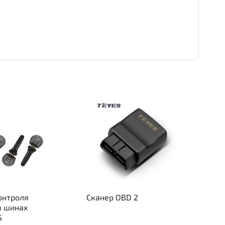
онтроля
Сканер OBD 2
в шинах
S