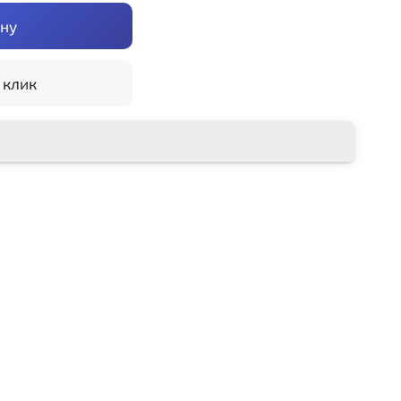
ину
 клик