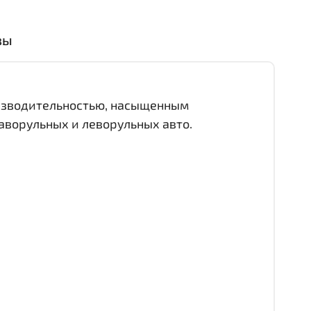
вы
оизводительностью, насыщенным
аворульных и леворульных авто.