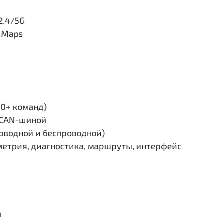
2.4/5G
e Maps
30+ команд)
и CAN-шиной
роводной и беспроводной)
етрия, диагностика, маршруты, интерфейс
я