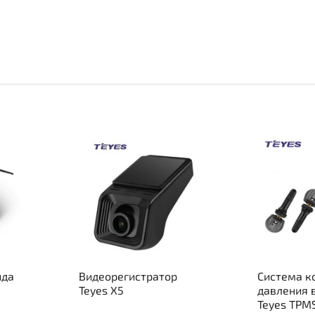
ида
Видеорегистратор
Система к
Teyes X5
давления 
Teyes TPM