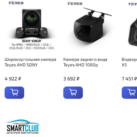
Широкоугольная камера
Камера заднего вида
Видеор
Teyes AHD SONY
Teyes AHD 1080p
X5
4 922 ₽
3 692 ₽
7 451 ₽