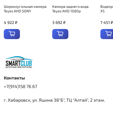
Широкоугольная камера
Камера заднего вида
Видеор
Teyes AHD SONY
Teyes AHD 1080p
X5
4 922 ₽
3 692 ₽
7 451 ₽
Контакты
+7(914)158 76 67
г. Хабаровск, ул. Яшина 38"Б", ТЦ "Алтай", 2 этаж.