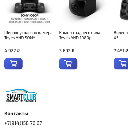
Широкоугольная камера
Камера заднего вида
Видеор
Teyes AHD SONY
Teyes AHD 1080p
X5
4 922 ₽
3 692 ₽
7 451 ₽
Контакты
+7(914)158 76 67