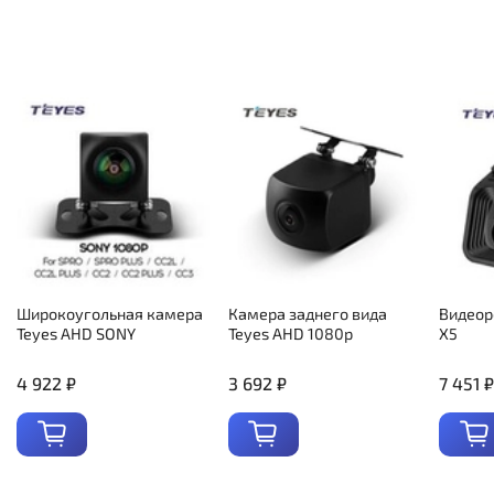
Широкоугольная камера
Камера заднего вида
Видеор
Teyes AHD SONY
Teyes AHD 1080p
X5
4 922 ₽
3 692 ₽
7 451 ₽