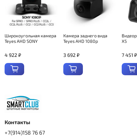
Широкоугольная камера
Камера заднего вида
Видеор
Teyes AHD SONY
Teyes AHD 1080p
X5
4 922 ₽
3 692 ₽
7 451 ₽
Контакты
+7(914)158 76 67