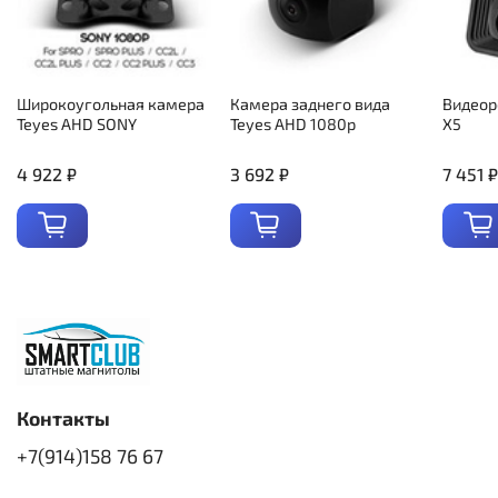
Широкоугольная камера
Камера заднего вида
Видеор
Teyes AHD SONY
Teyes AHD 1080p
X5
4 922 ₽
3 692 ₽
7 451 ₽
Контакты
+7(914)158 76 67