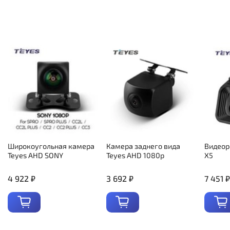
Широкоугольная камера
Камера заднего вида
Видеор
Teyes AHD SONY
Teyes AHD 1080p
X5
4 922 ₽
3 692 ₽
7 451 ₽