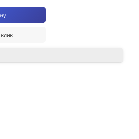
ину
 клик