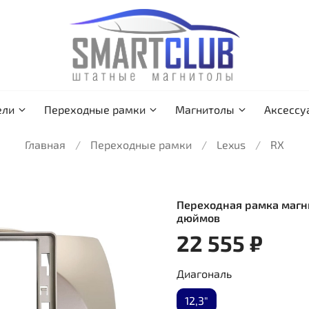
ели
Переходные рамки
Магнитолы
Аксессу
Главная
Переходные рамки
Lexus
RX
Переходная рамка магни
дюймов
22 555 ₽
Диагональ
12,3"