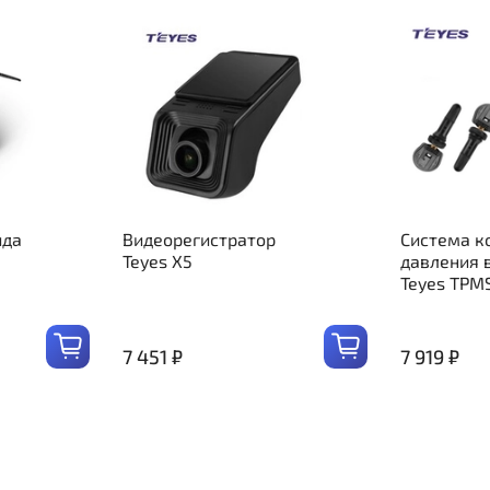
ида
Видеорегистратор
Система к
Teyes X5
давления 
Teyes TPM
7 451 ₽
7 919 ₽