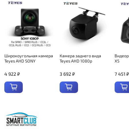
Широкоугольная камера
Камера заднего вида
Видеор
Teyes AHD SONY
Teyes AHD 1080p
X5
4 922 ₽
3 692 ₽
7 451 ₽