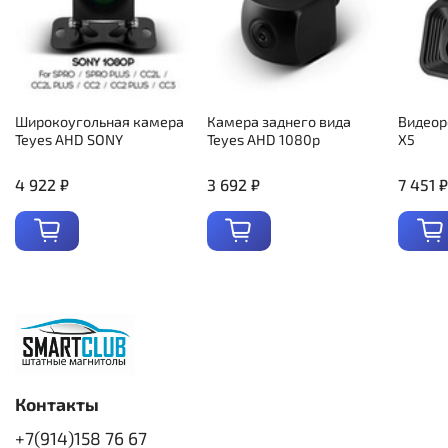
Широкоугольная камера
Камера заднего вида
Видеор
Teyes AHD SONY
Teyes AHD 1080p
X5
4 922 ₽
3 692 ₽
7 451 ₽
Контакты
+7(914)158 76 67