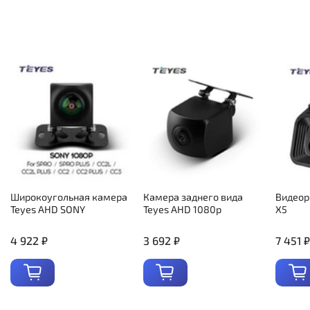
Широкоугольная камера
Камера заднего вида
Видеор
Teyes AHD SONY
Teyes AHD 1080p
X5
4 922 ₽
3 692 ₽
7 451 ₽