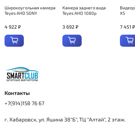
Широкоугольная камера
Камера заднего вида
Видеор
Teyes AHD SONY
Teyes AHD 1080p
X5
4 922 ₽
3 692 ₽
7 451 ₽
Контакты
+7(914)158 76 67
г. Хабаровск, ул. Яшина 38"Б", ТЦ "Алтай", 2 этаж.