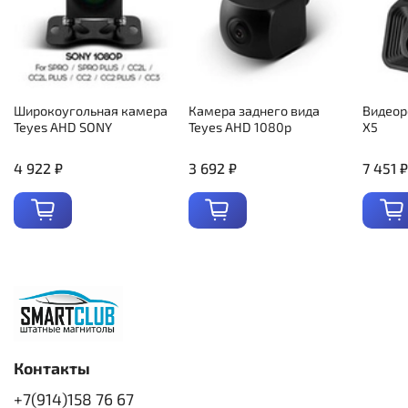
Широкоугольная камера
Камера заднего вида
Видеор
Teyes AHD SONY
Teyes AHD 1080p
X5
4 922 ₽
3 692 ₽
7 451 ₽
Контакты
+7(914)158 76 67