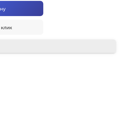
ину
 клик