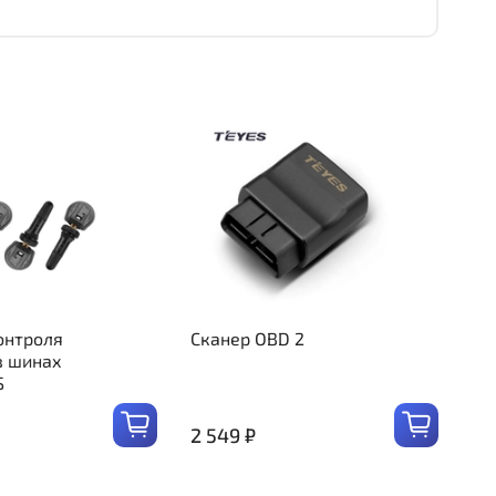
онтроля
Сканер OBD 2
в шинах
S
2 549 ₽