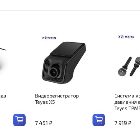
ида
Видеорегистратор
Система к
Teyes X5
давления 
Teyes TPM
7 451 ₽
7 919 ₽