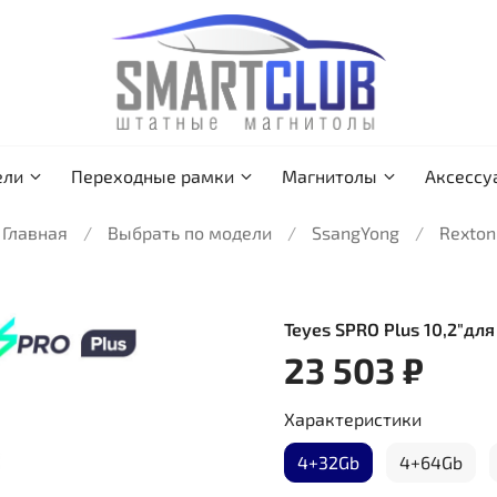
ели
Переходные рамки
Магнитолы
Аксессу
Главная
Выбрать по модели
SsangYong
Rexton
Teyes SPRO Plus 10,2"дл
23 503 ₽
Характеристики
4+32Gb
4+64Gb