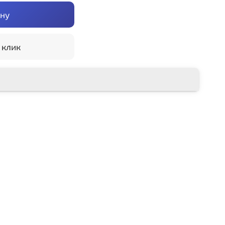
ину
 клик