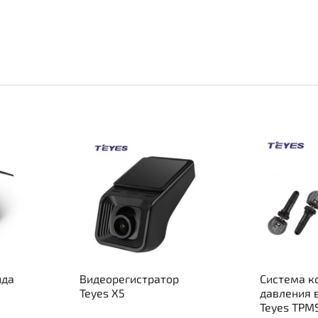
ида
Видеорегистратор
Система к
Teyes X5
давления 
Teyes TPM