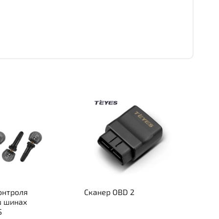
онтроля
Сканер OBD 2
в шинах
S