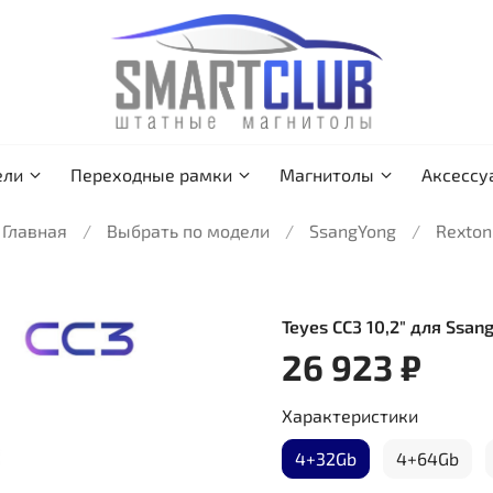
ели
Переходные рамки
Магнитолы
Аксессу
Главная
Выбрать по модели
SsangYong
Rexton
Teyes CC3 10,2" для Ssan
26 923 ₽
Характеристики
4+32Gb
4+64Gb