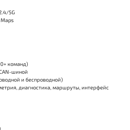
2.4/5G
e Maps
30+ команд)
и CAN-шиной
роводной и беспроводной)
етрия, диагностика, маршруты, интерфейс
я