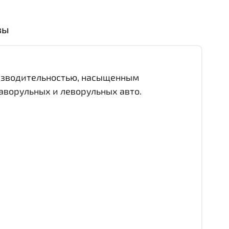
вы
оизводительностью, насыщенным
аворульных и леворульных авто.