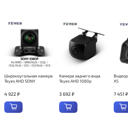
Широкоугольная камера
Камера заднего вида
Видеор
Teyes AHD SONY
Teyes AHD 1080p
X5
4 922 ₽
3 692 ₽
7 451 ₽