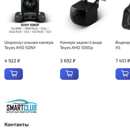
Широкоугольная камера
Камера заднего вида
Видеор
Teyes AHD SONY
Teyes AHD 1080p
X5
4 922 ₽
3 692 ₽
7 451 ₽
Контакты