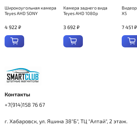
Широкоугольная камера
Камера заднего вида
Видеор
Teyes AHD SONY
Teyes AHD 1080p
X5
4 922 ₽
3 692 ₽
7 451 ₽
Контакты
+7(914)158 76 67
г. Хабаровск, ул. Яшина 38"Б", ТЦ "Алтай", 2 этаж.