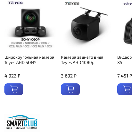
Широкоугольная камера
Камера заднего вида
Видеор
Teyes AHD SONY
Teyes AHD 1080p
X5
4 922 ₽
3 692 ₽
7 451 ₽