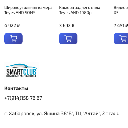
Широкоугольная камера
Камера заднего вида
Видеор
Teyes AHD SONY
Teyes AHD 1080p
X5
4 922 ₽
3 692 ₽
7 451 ₽
Контакты
+7(914)158 76 67
г. Хабаровск, ул. Яшина 38"Б", ТЦ "Алтай", 2 этаж.