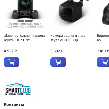
Широкоугольная камера
Камера заднего вида
Видеор
Teyes AHD SONY
Teyes AHD 1080p
X5
4 922 ₽
3 692 ₽
7 451 ₽
Контакты