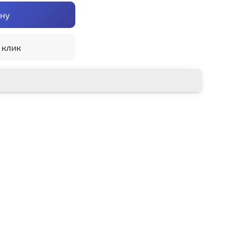
ину
 клик