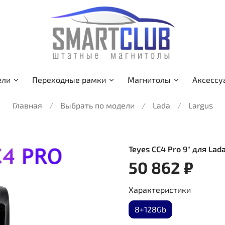
ели
Переходные рамки
Магнитолы
Аксессу
Главная
Выбрать по модели
Lada
Largus
Teyes CC4 Pro 9" для Lad
50 862 ₽
Характеристики
8+128Gb