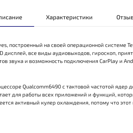
писание
Характеристики
Отзы
yes, построенный на своей операционной системе Te
ED дисплей, все виды аудиовыходов, гироскоп, при
ов звука и возможность подключения CarPlay и Andr
цессоре Qualcomm6490 c тактовой частотой ядер до
ает для работы всех приложений и функций, которы
еется активный кулер охлаждения, потому что этот