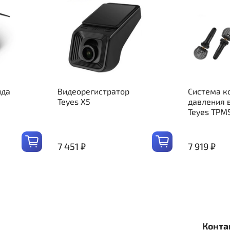
ида
Видеорегистратор
Система к
Teyes X5
давления 
Teyes TPM
7 451 ₽
7 919 ₽
Конта