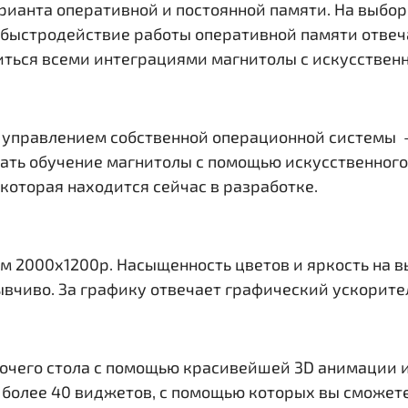
арианта оперативной и постоянной памяти. На выбо
За быстродействие работы оперативной памяти отве
иться всеми интеграциями магнитолы с искусствен
 управлением собственной операционной системы - 
овать обучение магнитолы с помощью искусственног
 которая находится сейчас в разработке.
м 2000х1200р. Насыщенность цветов и яркость на в
вчиво. За графику отвечает графический ускорител
очего стола с помощью красивейшей 3D анимации и
е более 40 виджетов, с помощью которых вы сможет