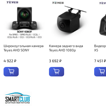
Широкоугольная камера
Камера заднего вида
Видеор
Teyes AHD SONY
Teyes AHD 1080p
X5
4 922 ₽
3 692 ₽
7 451 ₽