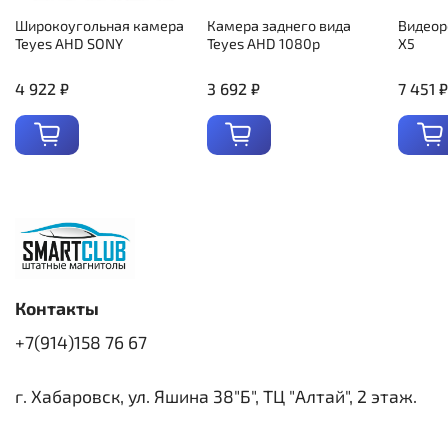
Широкоугольная камера
Камера заднего вида
Видеор
Teyes AHD SONY
Teyes AHD 1080p
X5
4 922 ₽
3 692 ₽
7 451 ₽
Контакты
+7(914)158 76 67
г. Хабаровск, ул. Яшина 38"Б", ТЦ "Алтай", 2 этаж.