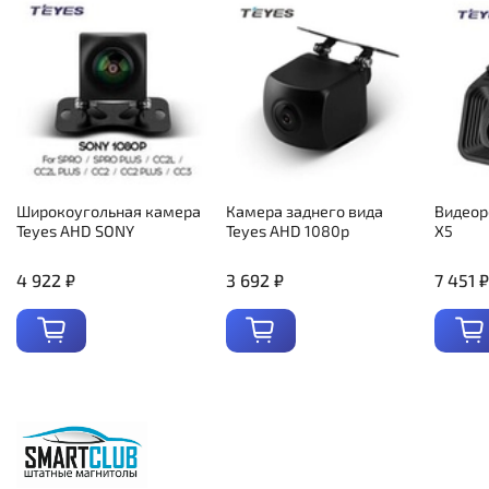
Широкоугольная камера
Камера заднего вида
Видеор
Teyes AHD SONY
Teyes AHD 1080p
X5
4 922 ₽
3 692 ₽
7 451 ₽