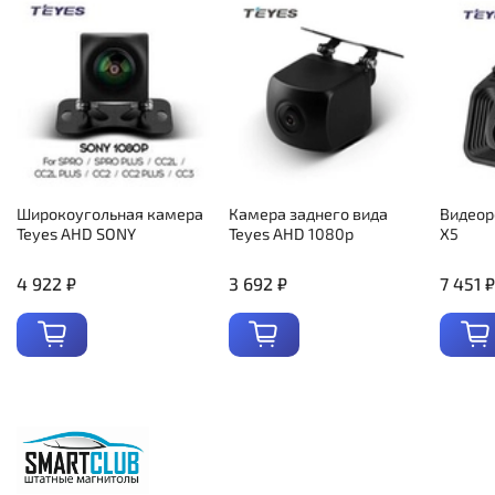
Широкоугольная камера
Камера заднего вида
Видеор
Teyes AHD SONY
Teyes AHD 1080p
X5
4 922 ₽
3 692 ₽
7 451 ₽