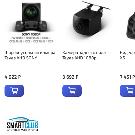
Широкоугольная камера
Камера заднего вида
Видеор
Teyes AHD SONY
Teyes AHD 1080p
X5
4 922 ₽
3 692 ₽
7 451 ₽