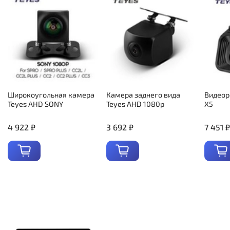
Широкоугольная камера
Камера заднего вида
Видеор
Teyes AHD SONY
Teyes AHD 1080p
X5
4 922 ₽
3 692 ₽
7 451 ₽