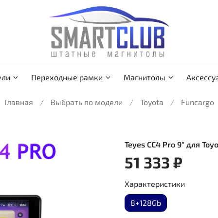
ели
Переходные рамки
Магнитолы
Аксессу
Главная
Выбрать по модели
Toyota
Funcargo
Teyes CC4 Pro 9" для Toy
51 333 ₽
Характеристики
8+128Gb