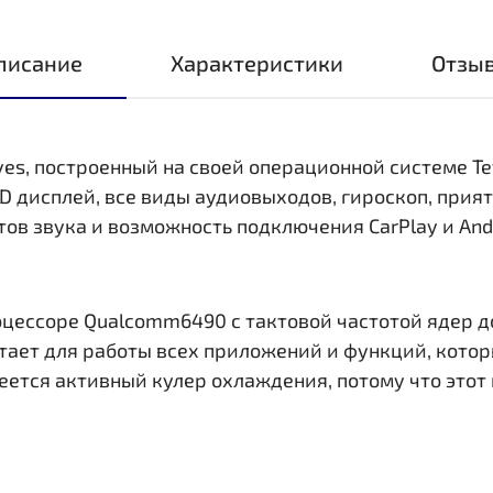
писание
Характеристики
Отзы
yes, построенный на своей операционной системе Te
ED дисплей, все виды аудиовыходов, гироскоп, при
ов звука и возможность подключения CarPlay и Andr
цессоре Qualcomm6490 c тактовой частотой ядер до
ает для работы всех приложений и функций, которы
еется активный кулер охлаждения, потому что этот