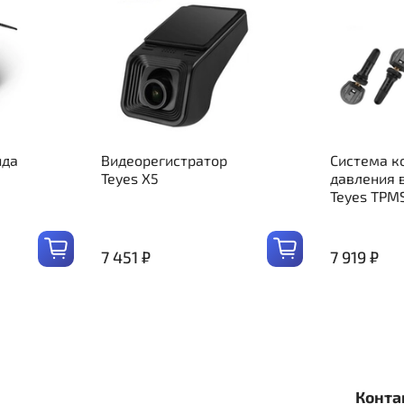
ида
Видеорегистратор
Система к
Teyes X5
давления 
Teyes TPM
7 451 ₽
7 919 ₽
Конта