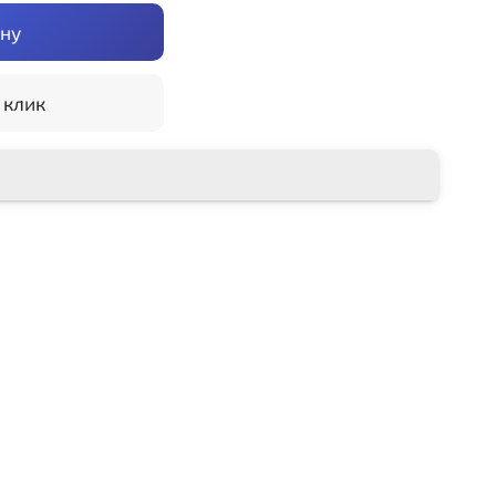
ину
 клик