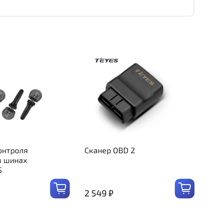
онтроля
Сканер OBD 2
в шинах
S
2 549 ₽