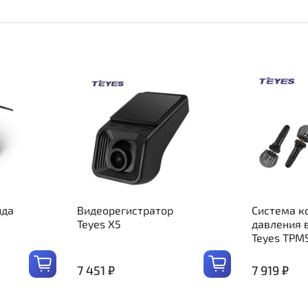
ида
Видеорегистратор
Система к
Teyes X5
давления 
Teyes TPM
7 451 ₽
7 919 ₽