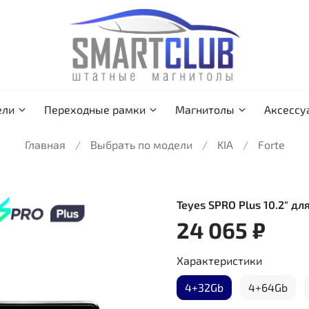
ели
Переходные рамки
Магнитолы
Аксессу
Главная
Выбрать по модели
KIA
Forte
Teyes SPRO Plus 10.2" дл
24 065 ₽
Характеристики
4+32Gb
4+64Gb