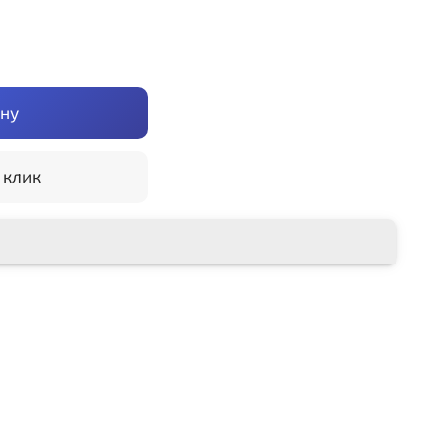
ину
 клик